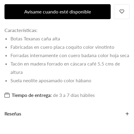
Avísame cuando esté disponible
Características:
Botas Texanas caña alta
F
abricadas en cuero placa coquito color vinotinto
Forradas internamente con cuero badana color hoja seca
Tacón en madera forrado en cáscara café 5.5 cms de
altura
Suela neolite aposamado color hábano
Tiempo de entrega:
de 3 a 7 días hábiles
Reseñas