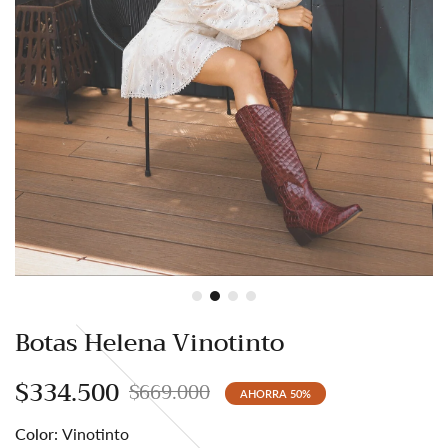
Botas Sienna Café
Botas S
$649.000
$4
Botas Helena Vinotinto
$334.500
$669.000
AHORRA
50
%
Color:
Vinotinto