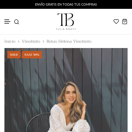
ENVÍO GRATIS EN TODAS TUS COMPRAS
Tipo de Caña
Ir al contenido
Inicio
Vinotinto
Botas Helena Vinotinto
Color
SOLD
SALE
50%
Nuestros Favoritos