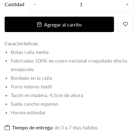
Cantidad
-
+
Agregar al carrito
Características:
Botas caña media
Fabricadas 100% en cuero nacional craquelado efecto
envejecido
Bordado en la caña
Forro interno textil
Tacón en madera, 4,5cm de altura
Suela caucho espanso
Horma estándar
Tiempo de entrega:
de 3 a 7 días hábiles