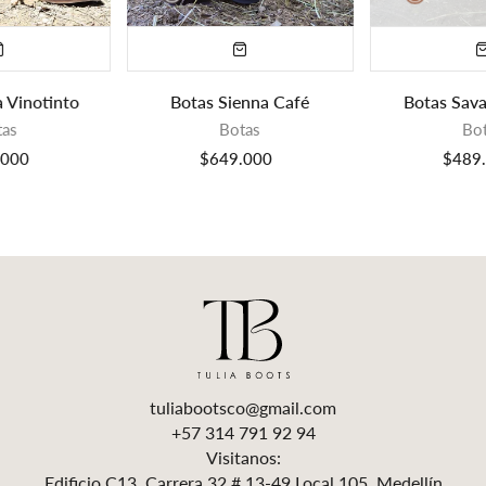
Botas Sienna Café
Botas Savannah Miel
Botas
Botas
$649.000
$489.000
tuliabootsco@gmail.com
+57 314 791 92 94
Visitanos:
Edificio C13, Carrera 32 # 13-49 Local 105, Medellín