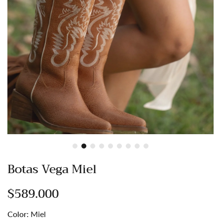
Botas Sienna Café
Botas S
$649.000
$4
Botas Vega Miel
$589.000
Color:
Miel